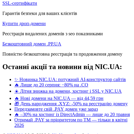
SSL-сертифікати
Гарантія безпеки для ваших клієнтів
Купити дроп-домени
Реєстрація видалених доменів з seo показниками
Безкоштовний домен .PP.UA
Повністю безкоштовна реєстрація та продовження домену
Останні акції та новини від NIC.UA:
✨ Новинка NIC.UA: потужний AI-конструктор сайтів
🔥 Лише до 20 серпня: −80% на .CO
☀️ Літня знижка на домени, хостинг і SSL у NIC.UA
🔥 Нові домени на NIC.UA — від 44,59 грн
🎁 День народження .XYZ: -50% на реєстрацію домену
Передзамовте свій .PAY домен уже зараз
🔥 –30% на хостинг із DirectAdmin — лише до 20 травня
Отримай .PAY за пріоритетом по ТМ — тільки в квітні
2026